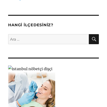
HANGI İLÇEDESINIZ?
AR
Ara: