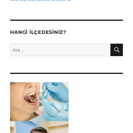
HANGI İLÇEDESINIZ?
AR
Ara: