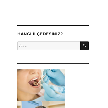
HANGI İLÇEDESINIZ?
ARA
Ara: