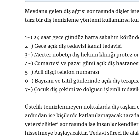
Meydana gelen diş ağrısı sonrasında dişler ist
tarz bir diş temizleme yöntemi kullanılırsa ku
1-) 24 saat gece gündüz hatta sabahın köründe d
2-) Gece açık diş tedavisi kanal tedavisi
3-) Merter nöbetçi diş hekimi kliniği protez o
4-) Cumartesi ve pazar günü açık diş hastanesi
5-) Acil dişçi telefon numarası
6-) Bayram ve tatil günlerinde açık diş terapis
7-) Çocuk diş çekimi ve dolgusu işlemli tedavil
Üstelik temizlenmeyen noktalarda diş taşları 
ardından ise kişilerde katlanılamayacak tarzda
yetersizlikleri sonrasında ise insanlar kendile
hissetmeye başlayacaktır. Tedavi süreci ile ala