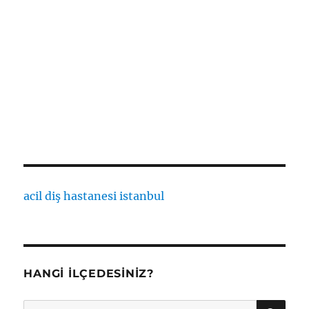
acil diş hastanesi istanbul
HANGI İLÇEDESINIZ?
AR
Ara: